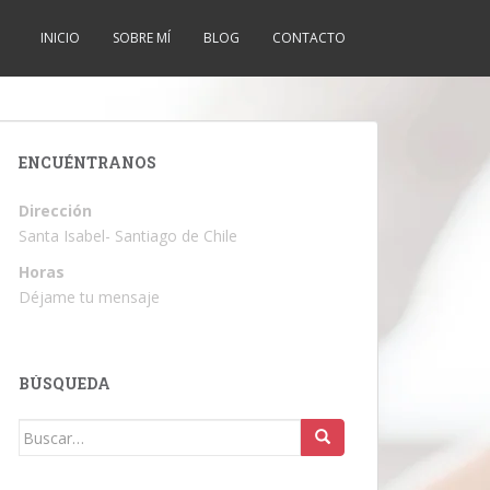
INICIO
SOBRE MÍ
BLOG
CONTACTO
ENCUÉNTRANOS
Dirección
Santa Isabel- Santiago de Chile
Horas
Déjame tu mensaje
BÚSQUEDA
Buscar: